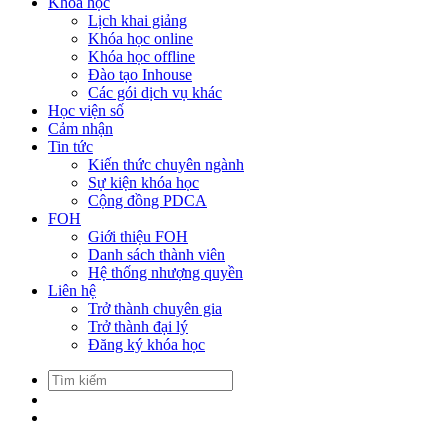
Khóa học
Lịch khai giảng
Khóa học online
Khóa học offline
Đào tạo Inhouse
Các gói dịch vụ khác
Học viện số
Cảm nhận
Tin tức
Kiến thức chuyên ngành
Sự kiện khóa học
Cộng đồng PDCA
FOH
Giới thiệu FOH
Danh sách thành viên
Hệ thống nhượng quyền
Liên hệ
Trở thành chuyên gia
Trở thành đại lý
Đăng ký khóa học