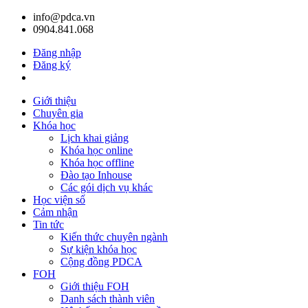
info@pdca.vn
0904.841.068
Đăng nhập
Đăng ký
Giỏ hàng(
0
)
Giới thiệu
Chuyên gia
Khóa học
Lịch khai giảng
Khóa học online
Khóa học offline
Đào tạo Inhouse
Các gói dịch vụ khác
Học viện số
Cảm nhận
Tin tức
Kiến thức chuyên ngành
Sự kiện khóa học
Cộng đồng PDCA
FOH
Giới thiệu FOH
Danh sách thành viên