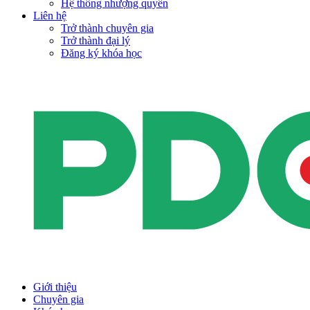
Hệ thống nhượng quyền
Liên hệ
Trở thành chuyên gia
Trở thành đại lý
Đăng ký khóa học
Giới thiệu
Chuyên gia