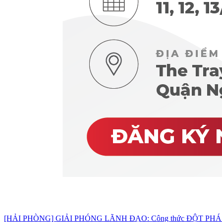
[HẢI PHÒNG] GIẢI PHÓNG LÃNH ĐẠO: Công thức ĐỘT PHÁ d