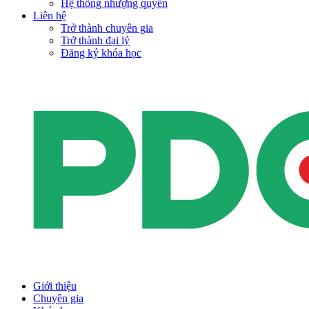
Hệ thống nhượng quyền
Liên hệ
Trở thành chuyên gia
Trở thành đại lý
Đăng ký khóa học
Giới thiệu
Chuyên gia