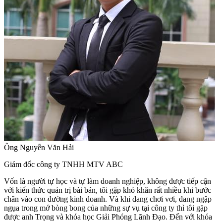
Ông Nguyễn Văn Hải
Giám đốc công ty TNHH MTV ABC
Vốn là người tự học và tự làm doanh nghiệp, không được tiếp cận
với kiến thức quản trị bài bản, tôi gặp khó khăn rất nhiều khi bước
chân vào con đường kinh doanh. Và khi đang chơi vơi, đang ngập
ngụa trong mớ bòng bong của những sự vụ tại công ty thì tôi gặp
được anh Trọng và khóa học Giải Phóng Lãnh Đạo. Đến với khóa