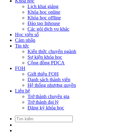
Khóa học
Lịch khai giảng
Khóa học online
Khóa học offline
Đào tạo Inhouse
Các gói dịch vụ khác
Học viện số
Cảm nhận
Tin tức
Kiến thức chuyên ngành
Sự kiện khóa học
Cộng đồng PDCA
FOH
Giới thiệu FOH
Danh sách thành viên
Hệ thống nhượng quyền
Liên hệ
Trở thành chuyên gia
Trở thành đại lý
Đăng ký khóa học