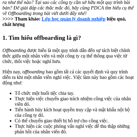
ra như thế nào? Tại sao các công ty cần sở hữu một quy trình bài
bản? Để giải đáp các thắc mắc đó, hãy cùng PDCA tìm hiểu cụ thể
về Offboarding trong bài viết dưới đây nhé!
>>>> Tham khảo:
Lớp học quản lý doanh nghiệp
hiệu quả,
chất lượng
1. Tìm hiểu offboarding là gì?
Offboarding
được hiểu là một quy trình dẫn đến sự tách biệt chính
thức giữa một nhân viên và một công ty cụ thể thông qua việc từ
chức, thôi việc hoặc nghỉ hưu.
Hiện nay, o
ffboarding
bao gồm tất cả các quyết định và quy trình
diễn ra khi một nhân viên nghỉ việc. Việc làm này bao gồm các hoạt
động như:
Tổ chức một buổi tiệc chia tay.
Thực hiện việc chuyển giao trách nhiệm công việc của nhân
viên đó.
Tiến hành hủy kích hoạt quyền truy cập và mật khẩu nội bộ
của công ty đó.
Có thể chuyển giao thiết bị hỗ trợ cho công việc.
Thực hiện các cuộc phỏng vấn nghỉ việc để thu thập những
phản hồi của nhân viên đó.