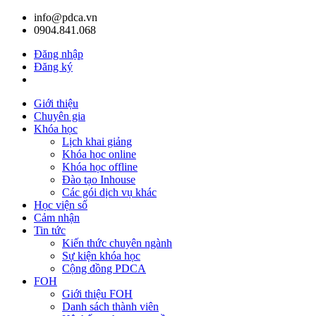
info@pdca.vn
0904.841.068
Đăng nhập
Đăng ký
Giỏ hàng(
0
)
Giới thiệu
Chuyên gia
Khóa học
Lịch khai giảng
Khóa học online
Khóa học offline
Đào tạo Inhouse
Các gói dịch vụ khác
Học viện số
Cảm nhận
Tin tức
Kiến thức chuyên ngành
Sự kiện khóa học
Cộng đồng PDCA
FOH
Giới thiệu FOH
Danh sách thành viên