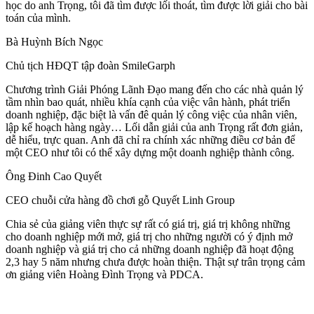
học do anh Trọng, tôi đã tìm được lối thoát, tìm được lời giải cho bài
toán của mình.
Bà Huỳnh Bích Ngọc
Chủ tịch HĐQT tập đoàn SmileGarph
Chương trình Giải Phóng Lãnh Đạo mang đến cho các nhà quản lý
tầm nhìn bao quát, nhiều khía cạnh của việc vân hành, phát triển
doanh nghiệp, đặc biệt là vấn đê quản lý công việc của nhân viên,
lập kế hoạch hàng ngày… Lối dẫn giải của anh Trọng rất đơn giản,
dễ hiểu, trực quan. Anh đã chỉ ra chính xác những điều cơ bản để
một CEO như tôi có thể xây dựng một doanh nghiệp thành công.
Ông Đinh Cao Quyết
CEO chuỗi cửa hàng đồ chơi gỗ Quyết Linh Group
Chia sẻ của giảng viên thực sự rất có giá trị, giá trị không những
cho doanh nghiệp mới mở, giá trị cho những người có ý định mở
doanh nghiệp và giá trị cho cả những doanh nghiệp đã hoạt động
2,3 hay 5 năm nhưng chưa được hoàn thiện. Thật sự trân trọng cảm
ơn giảng viên Hoàng Đình Trọng và PDCA.