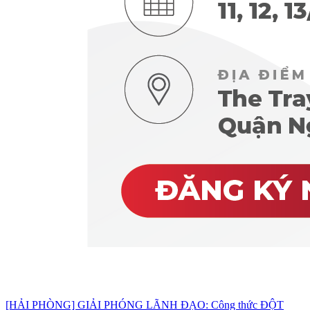
[HẢI PHÒNG] GIẢI PHÓNG LÃNH ĐẠO: Công thức ĐỘT