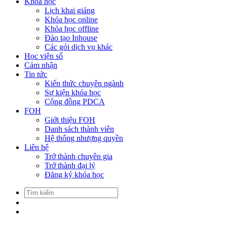
Khóa học
Lịch khai giảng
Khóa học online
Khóa học offline
Đào tạo Inhouse
Các gói dịch vụ khác
Học viện số
Cảm nhận
Tin tức
Kiến thức chuyên ngành
Sự kiện khóa học
Cộng đồng PDCA
FOH
Giới thiệu FOH
Danh sách thành viên
Hệ thống nhượng quyền
Liên hệ
Trở thành chuyên gia
Trở thành đại lý
Đăng ký khóa học