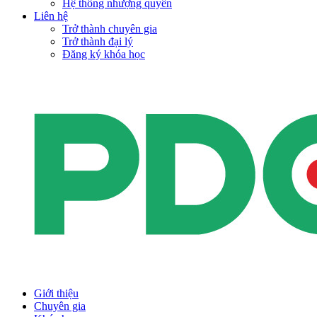
Hệ thống nhượng quyền
Liên hệ
Trở thành chuyên gia
Trở thành đại lý
Đăng ký khóa học
Giới thiệu
Chuyên gia