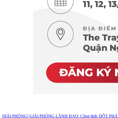
[HẢI PHÒNG] GIẢI PHÓNG LÃNH ĐẠO: Công thức ĐỘT PHÁ d