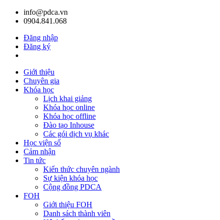
info@pdca.vn
0904.841.068
Đăng nhập
Đăng ký
Giỏ hàng(
0
)
Giới thiệu
Chuyên gia
Khóa học
Lịch khai giảng
Khóa học online
Khóa học offline
Đào tạo Inhouse
Các gói dịch vụ khác
Học viện số
Cảm nhận
Tin tức
Kiến thức chuyên ngành
Sự kiện khóa học
Cộng đồng PDCA
FOH
Giới thiệu FOH
Danh sách thành viên