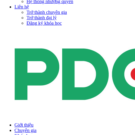
Hệ thống nhượng quyền
Liên hệ
Trở thành chuyên gia
Trở thành đại lý
Đăng ký khóa học
Giới thiệu
Chuyên gia