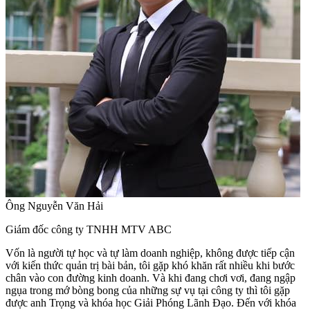
Ông Nguyễn Văn Hải
Giám đốc công ty TNHH MTV ABC
Vốn là người tự học và tự làm doanh nghiệp, không được tiếp cận
với kiến thức quản trị bài bản, tôi gặp khó khăn rất nhiều khi bước
chân vào con đường kinh doanh. Và khi đang chơi vơi, đang ngập
ngụa trong mớ bòng bong của những sự vụ tại công ty thì tôi gặp
được anh Trọng và khóa học Giải Phóng Lãnh Đạo. Đến với khóa