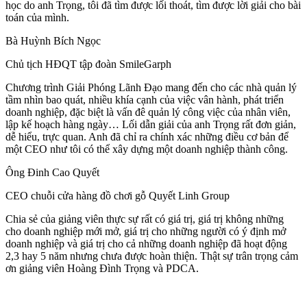
học do anh Trọng, tôi đã tìm được lối thoát, tìm được lời giải cho bài
toán của mình.
Bà Huỳnh Bích Ngọc
Chủ tịch HĐQT tập đoàn SmileGarph
Chương trình Giải Phóng Lãnh Đạo mang đến cho các nhà quản lý
tầm nhìn bao quát, nhiều khía cạnh của việc vân hành, phát triển
doanh nghiệp, đặc biệt là vấn đê quản lý công việc của nhân viên,
lập kế hoạch hàng ngày… Lối dẫn giải của anh Trọng rất đơn giản,
dễ hiểu, trực quan. Anh đã chỉ ra chính xác những điều cơ bản để
một CEO như tôi có thể xây dựng một doanh nghiệp thành công.
Ông Đinh Cao Quyết
CEO chuỗi cửa hàng đồ chơi gỗ Quyết Linh Group
Chia sẻ của giảng viên thực sự rất có giá trị, giá trị không những
cho doanh nghiệp mới mở, giá trị cho những người có ý định mở
doanh nghiệp và giá trị cho cả những doanh nghiệp đã hoạt động
2,3 hay 5 năm nhưng chưa được hoàn thiện. Thật sự trân trọng cảm
ơn giảng viên Hoàng Đình Trọng và PDCA.