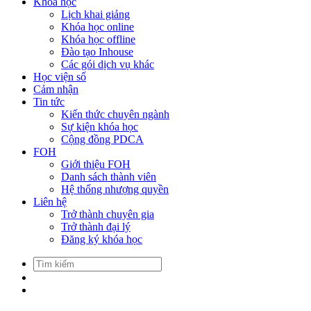
Khóa học
Lịch khai giảng
Khóa học online
Khóa học offline
Đào tạo Inhouse
Các gói dịch vụ khác
Học viện số
Cảm nhận
Tin tức
Kiến thức chuyên ngành
Sự kiện khóa học
Cộng đồng PDCA
FOH
Giới thiệu FOH
Danh sách thành viên
Hệ thống nhượng quyền
Liên hệ
Trở thành chuyên gia
Trở thành đại lý
Đăng ký khóa học