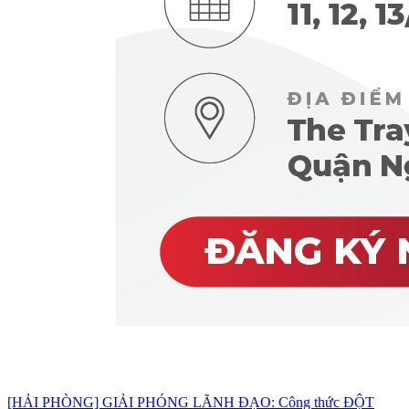
[HẢI PHÒNG] GIẢI PHÓNG LÃNH ĐẠO: Công thức ĐỘT