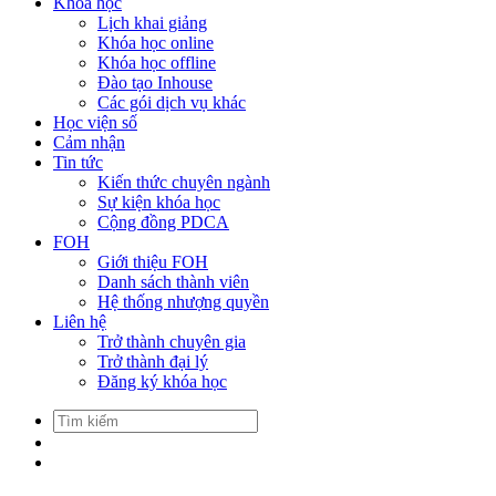
Khóa học
Lịch khai giảng
Khóa học online
Khóa học offline
Đào tạo Inhouse
Các gói dịch vụ khác
Học viện số
Cảm nhận
Tin tức
Kiến thức chuyên ngành
Sự kiện khóa học
Cộng đồng PDCA
FOH
Giới thiệu FOH
Danh sách thành viên
Hệ thống nhượng quyền
Liên hệ
Trở thành chuyên gia
Trở thành đại lý
Đăng ký khóa học