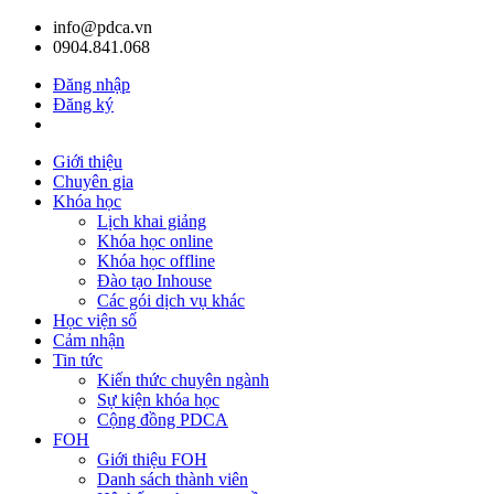
info@pdca.vn
0904.841.068
Đăng nhập
Đăng ký
Giỏ hàng(
0
)
Giới thiệu
Chuyên gia
Khóa học
Lịch khai giảng
Khóa học online
Khóa học offline
Đào tạo Inhouse
Các gói dịch vụ khác
Học viện số
Cảm nhận
Tin tức
Kiến thức chuyên ngành
Sự kiện khóa học
Cộng đồng PDCA
FOH
Giới thiệu FOH
Danh sách thành viên