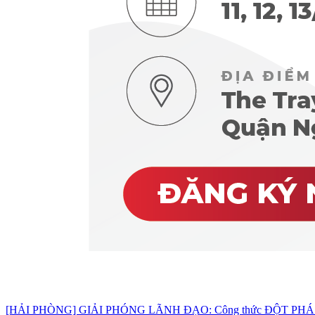
[HẢI PHÒNG] GIẢI PHÓNG LÃNH ĐẠO: Công thức ĐỘT PHÁ d