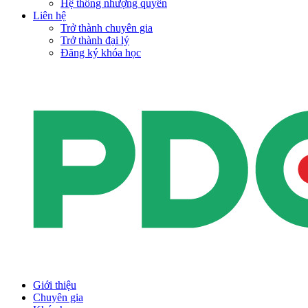
Hệ thống nhượng quyền
Liên hệ
Trở thành chuyên gia
Trở thành đại lý
Đăng ký khóa học
Giới thiệu
Chuyên gia