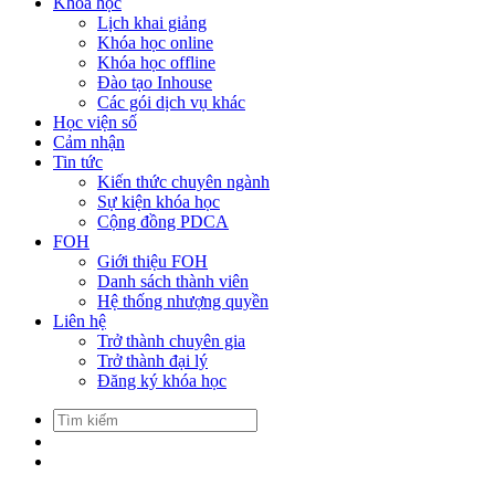
Khóa học
Lịch khai giảng
Khóa học online
Khóa học offline
Đào tạo Inhouse
Các gói dịch vụ khác
Học viện số
Cảm nhận
Tin tức
Kiến thức chuyên ngành
Sự kiện khóa học
Cộng đồng PDCA
FOH
Giới thiệu FOH
Danh sách thành viên
Hệ thống nhượng quyền
Liên hệ
Trở thành chuyên gia
Trở thành đại lý
Đăng ký khóa học