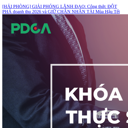
[HẢI PHÒNG] GIẢI PHÓNG LÃNH ĐẠO: Công thức ĐỘT
PHÁ doanh thu 2026 và GIỮ CHÂN NHÂN TÀI Mùa Hậu Tết