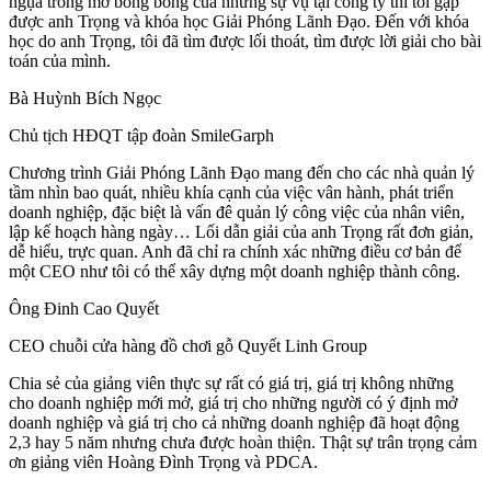
ngụa trong mớ bòng bong của những sự vụ tại công ty thì tôi gặp
được anh Trọng và khóa học Giải Phóng Lãnh Đạo. Đến với khóa
học do anh Trọng, tôi đã tìm được lối thoát, tìm được lời giải cho bài
toán của mình.
Bà Huỳnh Bích Ngọc
Chủ tịch HĐQT tập đoàn SmileGarph
Chương trình Giải Phóng Lãnh Đạo mang đến cho các nhà quản lý
tầm nhìn bao quát, nhiều khía cạnh của việc vân hành, phát triển
doanh nghiệp, đặc biệt là vấn đê quản lý công việc của nhân viên,
lập kế hoạch hàng ngày… Lối dẫn giải của anh Trọng rất đơn giản,
dễ hiểu, trực quan. Anh đã chỉ ra chính xác những điều cơ bản để
một CEO như tôi có thể xây dựng một doanh nghiệp thành công.
Ông Đinh Cao Quyết
CEO chuỗi cửa hàng đồ chơi gỗ Quyết Linh Group
Chia sẻ của giảng viên thực sự rất có giá trị, giá trị không những
cho doanh nghiệp mới mở, giá trị cho những người có ý định mở
doanh nghiệp và giá trị cho cả những doanh nghiệp đã hoạt động
2,3 hay 5 năm nhưng chưa được hoàn thiện. Thật sự trân trọng cảm
ơn giảng viên Hoàng Đình Trọng và PDCA.