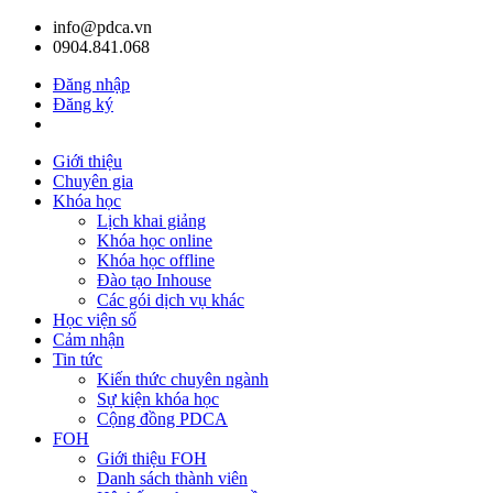
info@pdca.vn
0904.841.068
Đăng nhập
Đăng ký
Giỏ hàng(
0
)
Giới thiệu
Chuyên gia
Khóa học
Lịch khai giảng
Khóa học online
Khóa học offline
Đào tạo Inhouse
Các gói dịch vụ khác
Học viện số
Cảm nhận
Tin tức
Kiến thức chuyên ngành
Sự kiện khóa học
Cộng đồng PDCA
FOH
Giới thiệu FOH
Danh sách thành viên