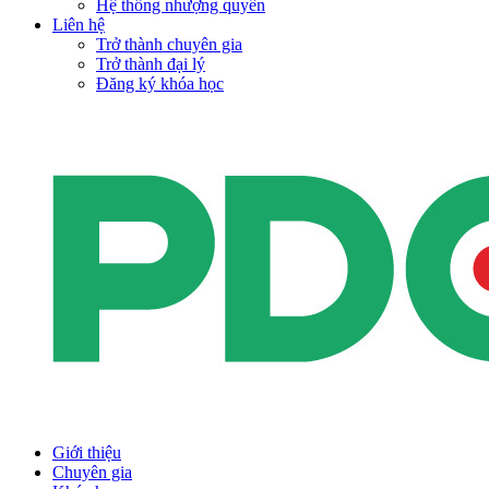
Hệ thống nhượng quyền
Liên hệ
Trở thành chuyên gia
Trở thành đại lý
Đăng ký khóa học
Giới thiệu
Chuyên gia