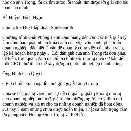
học do anh Trọng, tôi đã tìm được lối thoát, tìm được lời giải cho bài
toán của mình.
Bà Huỳnh Bích Ngọc
Chủ tịch HĐQT tập đoàn SmileGarph
Chương trình Giải Phóng Lãnh Đạo mang đến cho các nhà quản lý
tầm nhìn bao quát, nhiều khía cạnh của việc vân hành, phát triển
doanh nghiệp, đặc biệt là vấn đê quản lý công việc của nhân viên,
lập kế hoạch hàng ngày… Lối dẫn giải của anh Trọng rất đơn giản,
dễ hiểu, trực quan. Anh đã chỉ ra chính xác những điều cơ bản để
một CEO như tôi có thể xây dựng một doanh nghiệp thành công.
Ông Đinh Cao Quyết
CEO chuỗi cửa hàng đồ chơi gỗ Quyết Linh Group
Chia sẻ của giảng viên thực sự rất có giá trị, giá trị không những
cho doanh nghiệp mới mở, giá trị cho những người có ý định mở
doanh nghiệp và giá trị cho cả những doanh nghiệp đã hoạt động
2,3 hay 5 năm nhưng chưa được hoàn thiện. Thật sự trân trọng cảm
ơn giảng viên Hoàng Đình Trọng và PDCA.