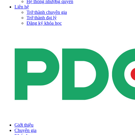
Hệ thống nhượng quyền
Liên hệ
Trở thành chuyên gia
Trở thành đại lý
Đăng ký khóa học
Giới thiệu
Chuyên gia