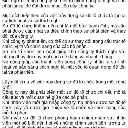
Mỗi người trong công ty sẽ biết rõ mình đang làm gì và cần
phải làm gì để đạt được mục tiêu của công ty.
Mục đích tiếp theo của việc xây dựng sơ đồ tổ chức là tạo ra
sự linh hoạt và sự thích nghi.
Sơ đồ tổ chức không nên chỉ là một bức tranh tĩnh, mà cần
phải được cập nhật và điều chỉnh theo sự phát triển và thay
đổi của công ty.
Khi công ty phát triển, có thể có sự thay đổi trong cấu trúc tổ
chức, vị trí và chức năng của các bộ phận.
Sơ đồ tổ chức linh hoạt giúp cho công ty thích nghi với
những thay đổi này một cách dễ dàng và nhanh chóng.
Nó cũng giúp các thành viên trong công ty nhận ra sự linh
hoạt và sẵn sàng thích nghi là một yếu tố quan trọng để tồn
tại và phát triển.
Lấy một ví dụ về việc xây dựng sơ đồ tổ chức trong một công
ty đi.
Công ty này đã phát triển một sơ đồ tổ chức chi tiết, mô tả
cấu trúc và mối quan hệ giữa các bộ phận.
Khi nhân viên mới gia nhập công ty, họ nhận được sơ đồ tổ
chức này và được giới thiệu về tổ chức và chức năng của
mỗi bộ phận.
Nhìn vào sơ đồ tổ chức phòng hành chính nhân sự, nhân
viên mới sẽ biết nên hỏi về những chính sách tiền lương từ