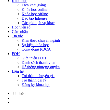
Khóa học
Lịch khai giảng
Khóa học online
Khóa học offline
Đào tạo Inhouse
Các gói dịch vụ khác
Học viện số
Cảm nhận
Tin tức
Kiến thức chuyên ngành
Sự kiện khóa học
Cộng đồng PDCA
FOH
Giới thiệu FOH
Danh sách thành viên
Hệ thống nhượng quyền
Liên hệ
Trở thành chuyên gia
Trở thành đại lý
Đăng ký khóa học