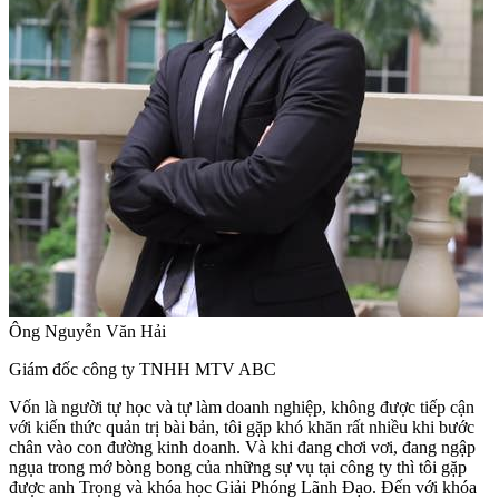
Ông Nguyễn Văn Hải
Giám đốc công ty TNHH MTV ABC
Vốn là người tự học và tự làm doanh nghiệp, không được tiếp cận
với kiến thức quản trị bài bản, tôi gặp khó khăn rất nhiều khi bước
chân vào con đường kinh doanh. Và khi đang chơi vơi, đang ngập
ngụa trong mớ bòng bong của những sự vụ tại công ty thì tôi gặp
được anh Trọng và khóa học Giải Phóng Lãnh Đạo. Đến với khóa