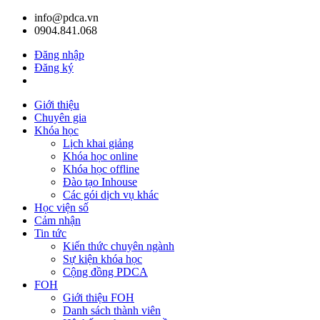
info@pdca.vn
0904.841.068
Đăng nhập
Đăng ký
Giỏ hàng(
0
)
Giới thiệu
Chuyên gia
Khóa học
Lịch khai giảng
Khóa học online
Khóa học offline
Đào tạo Inhouse
Các gói dịch vụ khác
Học viện số
Cảm nhận
Tin tức
Kiến thức chuyên ngành
Sự kiện khóa học
Cộng đồng PDCA
FOH
Giới thiệu FOH
Danh sách thành viên