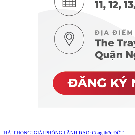
[HẢI PHÒNG] GIẢI PHÓNG LÃNH ĐẠO: Công thức ĐỘT