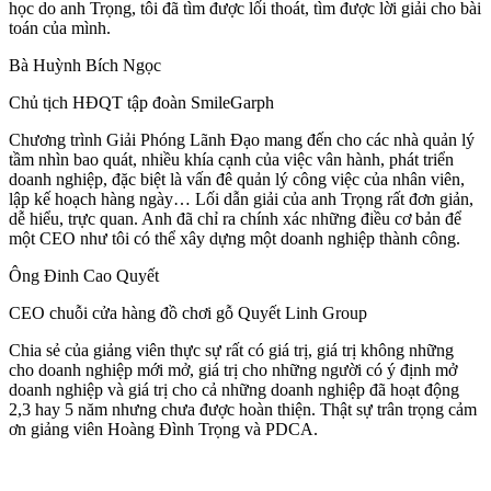
học do anh Trọng, tôi đã tìm được lối thoát, tìm được lời giải cho bài
toán của mình.
Bà Huỳnh Bích Ngọc
Chủ tịch HĐQT tập đoàn SmileGarph
Chương trình Giải Phóng Lãnh Đạo mang đến cho các nhà quản lý
tầm nhìn bao quát, nhiều khía cạnh của việc vân hành, phát triển
doanh nghiệp, đặc biệt là vấn đê quản lý công việc của nhân viên,
lập kế hoạch hàng ngày… Lối dẫn giải của anh Trọng rất đơn giản,
dễ hiểu, trực quan. Anh đã chỉ ra chính xác những điều cơ bản để
một CEO như tôi có thể xây dựng một doanh nghiệp thành công.
Ông Đinh Cao Quyết
CEO chuỗi cửa hàng đồ chơi gỗ Quyết Linh Group
Chia sẻ của giảng viên thực sự rất có giá trị, giá trị không những
cho doanh nghiệp mới mở, giá trị cho những người có ý định mở
doanh nghiệp và giá trị cho cả những doanh nghiệp đã hoạt động
2,3 hay 5 năm nhưng chưa được hoàn thiện. Thật sự trân trọng cảm
ơn giảng viên Hoàng Đình Trọng và PDCA.