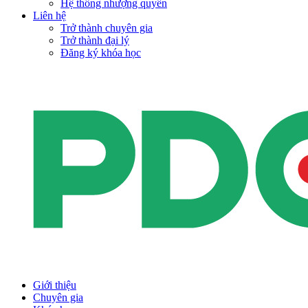
Hệ thống nhượng quyền
Liên hệ
Trở thành chuyên gia
Trở thành đại lý
Đăng ký khóa học
Giới thiệu
Chuyên gia