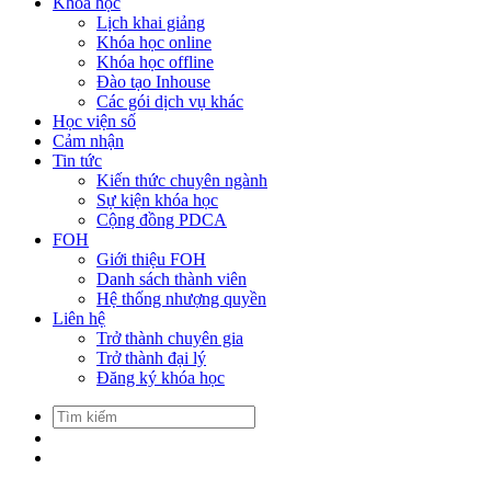
Khóa học
Lịch khai giảng
Khóa học online
Khóa học offline
Đào tạo Inhouse
Các gói dịch vụ khác
Học viện số
Cảm nhận
Tin tức
Kiến thức chuyên ngành
Sự kiện khóa học
Cộng đồng PDCA
FOH
Giới thiệu FOH
Danh sách thành viên
Hệ thống nhượng quyền
Liên hệ
Trở thành chuyên gia
Trở thành đại lý
Đăng ký khóa học