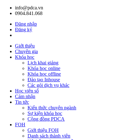
info@pdca.vn
0904.841.068
Đăng nhập
Đăng ký
Giỏ hàng(
0
)
Giới thiệu
Chuyên gia
Khóa học
Lịch khai giảng
Khóa học online
Khóa học offline
Đào tạo Inhouse
Các gói dịch vụ khác
Học viện số
Cảm nhận
Tin tức
Kiến thức chuyên ngành
Sự kiện khóa học
Cộng đồng PDCA
FOH
Giới thiệu FOH
Danh sách thành viên