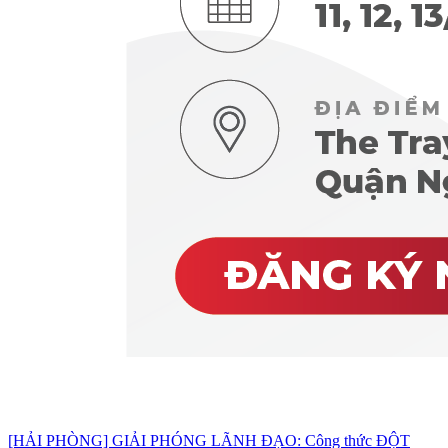
[HẢI PHÒNG] GIẢI PHÓNG LÃNH ĐẠO: Công thức ĐỘT