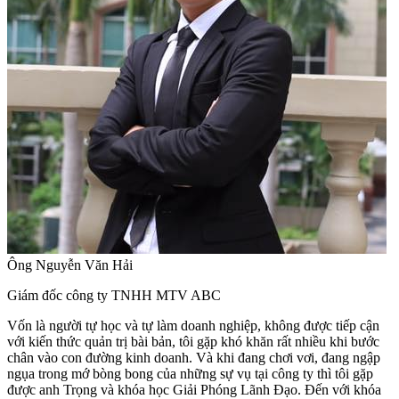
Ông Nguyễn Văn Hải
Giám đốc công ty TNHH MTV ABC
Vốn là người tự học và tự làm doanh nghiệp, không được tiếp cận
với kiến thức quản trị bài bản, tôi gặp khó khăn rất nhiều khi bước
chân vào con đường kinh doanh. Và khi đang chơi vơi, đang ngập
ngụa trong mớ bòng bong của những sự vụ tại công ty thì tôi gặp
được anh Trọng và khóa học Giải Phóng Lãnh Đạo. Đến với khóa