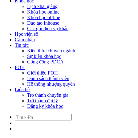
Khóa học
Lịch khai giảng
Khóa học online
Khóa học offline
Đào tạo Inhouse
Các gói dịch vụ khác
Học viện số
Cảm nhận
Tin tức
Kiến thức chuyên ngành
Sự kiện khóa học
Cộng đồng PDCA
FOH
Giới thiệu FOH
Danh sách thành viên
Hệ thống nhượng quyền
Liên hệ
Trở thành chuyên gia
Trở thành đại lý
Đăng ký khóa học