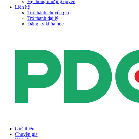
Hệ thống nhượng quyền
Liên hệ
Trở thành chuyên gia
Trở thành đại lý
Đăng ký khóa học
Giới thiệu
Chuyên gia