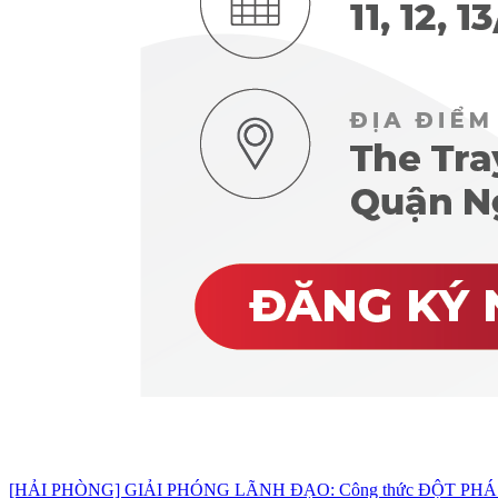
[HẢI PHÒNG] GIẢI PHÓNG LÃNH ĐẠO: Công thức ĐỘT PHÁ d