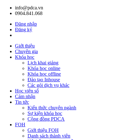
info@pdca.vn
0904.841.068
Đăng nhập
Đăng ký
Giỏ hàng(
0
)
Giới thiệu
Chuyên gia
Khóa học
Lịch khai giảng
Khóa học online
Khóa học offline
Đào tạo Inhouse
Các gói dịch vụ khác
Học viện số
Cảm nhận
Tin tức
Kiến thức chuyên ngành
Sự kiện khóa học
Cộng đồng PDCA
FOH
Giới thiệu FOH
Danh sách thành viên