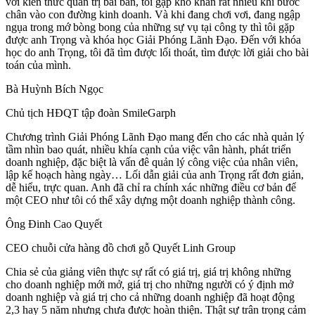
với kiến thức quản trị bài bản, tôi gặp khó khăn rất nhiều khi bước
chân vào con đường kinh doanh. Và khi đang chơi vơi, đang ngập
ngụa trong mớ bòng bong của những sự vụ tại công ty thì tôi gặp
được anh Trọng và khóa học Giải Phóng Lãnh Đạo. Đến với khóa
học do anh Trọng, tôi đã tìm được lối thoát, tìm được lời giải cho bài
toán của mình.
Bà Huỳnh Bích Ngọc
Chủ tịch HĐQT tập đoàn SmileGarph
Chương trình Giải Phóng Lãnh Đạo mang đến cho các nhà quản lý
tầm nhìn bao quát, nhiều khía cạnh của việc vân hành, phát triển
doanh nghiệp, đặc biệt là vấn đê quản lý công việc của nhân viên,
lập kế hoạch hàng ngày… Lối dẫn giải của anh Trọng rất đơn giản,
dễ hiểu, trực quan. Anh đã chỉ ra chính xác những điều cơ bản để
một CEO như tôi có thể xây dựng một doanh nghiệp thành công.
Ông Đinh Cao Quyết
CEO chuỗi cửa hàng đồ chơi gỗ Quyết Linh Group
Chia sẻ của giảng viên thực sự rất có giá trị, giá trị không những
cho doanh nghiệp mới mở, giá trị cho những người có ý định mở
doanh nghiệp và giá trị cho cả những doanh nghiệp đã hoạt động
2,3 hay 5 năm nhưng chưa được hoàn thiện. Thật sự trân trọng cảm