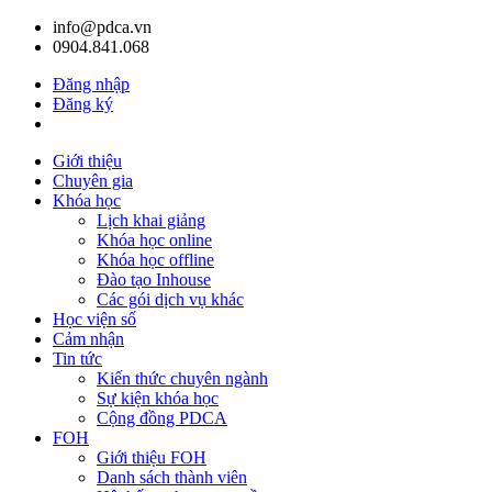
info@pdca.vn
0904.841.068
Đăng nhập
Đăng ký
Giỏ hàng(
0
)
Giới thiệu
Chuyên gia
Khóa học
Lịch khai giảng
Khóa học online
Khóa học offline
Đào tạo Inhouse
Các gói dịch vụ khác
Học viện số
Cảm nhận
Tin tức
Kiến thức chuyên ngành
Sự kiện khóa học
Cộng đồng PDCA
FOH
Giới thiệu FOH
Danh sách thành viên