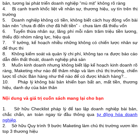
bản, tương lai phát triển doanh nghiệp “mù mịt” không rõ ràng
4. Bị cạnh tranh khốc liệt về nhân sự, thương hiệu, uy tín trên thị
trường
5. Doanh nghiệp không có tiền, không biết cách huy động vốn bài
bản nên “chưa đi đến chợ đã hết tiền” - chưa làm đã thiếu vốn
6. Tuyển thừa nhân sự, lãng phí mỗi năm trăm triệu tiền lương,
thiếu đội nhóm năng lực, hiệu quả
7. Ý tưởng, kế hoạch nhiều những không có chiến lược nhân sự
để thực thi
8. Không kiểm soát và quản lý chi phí, không tạo ra được báo cáo
dẫn đến thất thoát, doanh nghiệp phá sản
9. Muốn kinh doanh nhưng không biết lập kế hoạch kinh doanh rõ
ràng, Maketing như nào để thâm nhập và làm chủ thị trường, chiến
lược tổ chức Bán hàng như thế nào để có được khách hàng?...
10. Pháp lý không bài bản khiến bạn bất an, mất tiền, thương
hiệu, danh dự của bản thân
Nội dung và giá trị cuốn sách mang lại cho bạn
1. Sở hữu Checklist pháp lý để tạo lập doanh nghiệp bài bản,
chắc chắn, an toàn ngay từ đầu thông qua
tự động hóa doanh
nghiệp
.
2. Sở hữu Quy trình 9 bước Maketing làm chủ thị trường vươn lên
top 3 thương hiệu