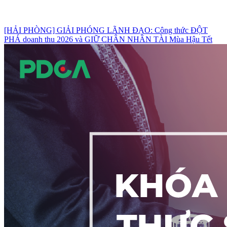
[HẢI PHÒNG] GIẢI PHÓNG LÃNH ĐẠO: Công thức ĐỘT
PHÁ doanh thu 2026 và GIỮ CHÂN NHÂN TÀI Mùa Hậu Tết