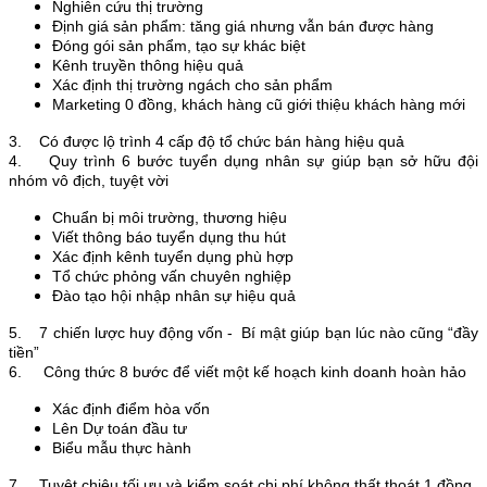
Nghiên cứu thị trường
Định giá sản phẩm: tăng giá nhưng vẫn bán được hàng
Đóng gói sản phẩm, tạo sự khác biệt
Kênh truyền thông hiệu quả
Xác định thị trường ngách cho sản phẩm
Marketing 0 đồng, khách hàng cũ giới thiệu khách hàng mới
3. Có được lộ trình 4 cấp độ tổ chức bán hàng hiệu quả
4. Quy trình 6 bước tuyển dụng nhân sự giúp bạn sở hữu đội
nhóm vô địch, tuyệt vời
Chuẩn bị môi trường, thương hiệu
Viết thông báo tuyển dụng thu hút
Xác định kênh tuyển dụng phù hợp
Tổ chức phỏng vấn chuyên nghiệp
Đào tạo hội nhập nhân sự hiệu quả
5. 7 chiến lược huy động vốn - Bí mật giúp bạn lúc nào cũng “đầy
tiền”
6. Công thức 8 bước để viết một kế hoạch kinh doanh hoàn hảo
Xác định điểm hòa vốn
Lên Dự toán đầu tư
Biểu mẫu thực hành
7. Tuyệt chiêu tối ưu và kiểm soát chi phí không thất thoát 1 đồng