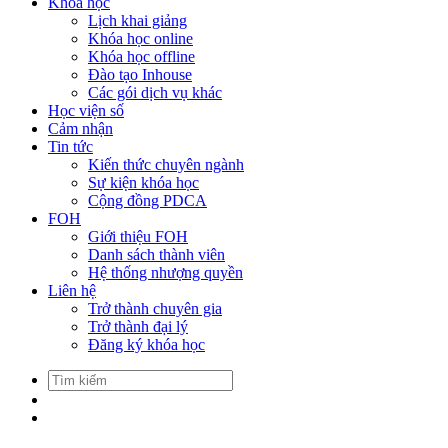
Khóa học
Lịch khai giảng
Khóa học online
Khóa học offline
Đào tạo Inhouse
Các gói dịch vụ khác
Học viện số
Cảm nhận
Tin tức
Kiến thức chuyên ngành
Sự kiện khóa học
Cộng đồng PDCA
FOH
Giới thiệu FOH
Danh sách thành viên
Hệ thống nhượng quyền
Liên hệ
Trở thành chuyên gia
Trở thành đại lý
Đăng ký khóa học