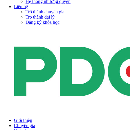
Hệ thống nhượng quyền
Liên hệ
Trở thành chuyên gia
Trở thành đại lý
Đăng ký khóa học
Giới thiệu
Chuyên gia