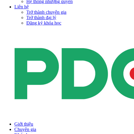
Hệ thống nhượng quyền
Liên hệ
Trở thành chuyên gia
Trở thành đại lý
Đăng ký khóa học
Giới thiệu
Chuyên gia