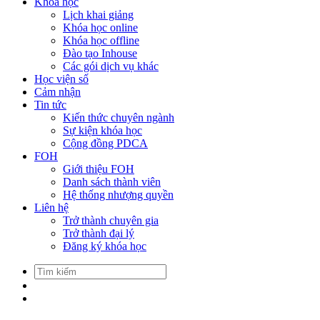
Khóa học
Lịch khai giảng
Khóa học online
Khóa học offline
Đào tạo Inhouse
Các gói dịch vụ khác
Học viện số
Cảm nhận
Tin tức
Kiến thức chuyên ngành
Sự kiện khóa học
Cộng đồng PDCA
FOH
Giới thiệu FOH
Danh sách thành viên
Hệ thống nhượng quyền
Liên hệ
Trở thành chuyên gia
Trở thành đại lý
Đăng ký khóa học