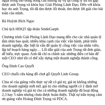
ngụa trong mớ bòng bong của những sự vụ tại công ty thì tôi gặp
được anh Trọng và khóa học Giải Phóng Lãnh Đạo. Đến với khóa
học do anh Trọng, tôi đã tìm được lối thoát, tìm được lời giải cho bài
toán của mình.
Bà Huỳnh Bích Ngọc
Chủ tịch HĐQT tập đoàn SmileGarph
Chương trình Giải Phóng Lãnh Đạo mang đến cho các nhà quản lý
tầm nhìn bao quát, nhiều khía cạnh của việc vân hành, phát triển
doanh nghiệp, đặc biệt là vấn đê quản lý công việc của nhân viên,
lập kế hoạch hàng ngày… Lối dẫn giải của anh Trọng rất đơn giản,
dễ hiểu, trực quan. Anh đã chỉ ra chính xác những điều cơ bản để
một CEO như tôi có thể xây dựng một doanh nghiệp thành công.
Ông Đinh Cao Quyết
CEO chuỗi cửa hàng đồ chơi gỗ Quyết Linh Group
Chia sẻ của giảng viên thực sự rất có giá trị, giá trị không những
cho doanh nghiệp mới mở, giá trị cho những người có ý định mở
doanh nghiệp và giá trị cho cả những doanh nghiệp đã hoạt động
2,3 hay 5 năm nhưng chưa được hoàn thiện. Thật sự trân trọng cảm
ơn giảng viên Hoàng Đình Trọng và PDCA.