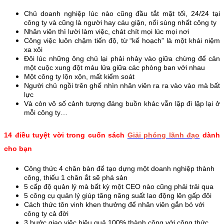
Chủ doanh nghiệp lúc nào cũng đầu tắt mặt tối, 24/24 tại
công ty và cũng là người hay cáu giận, nổi sùng nhất công ty
Nhân viên thì lười làm việc, chát chít mọi lúc mọi nơi
Công việc luôn chậm tiến độ, từ “kế hoạch” là một khái niệm
xa xôi
Đôi lúc những ông chủ lại phải nhảy vào giữa chừng để cản
một cuộc xung đột máu lửa giữa các phòng ban với nhau
Một công ty lộn xộn, mất kiểm soát
Người chủ ngồi trên ghế nhìn nhân viên ra ra vào vào mà bất
lực
Và còn vô số cảnh tượng đáng buồn khác vẫn lặp đi lặp lại ở
mỗi công ty…
14 điều tuyệt vời trong cuốn sách
Giải phóng lãnh đạo
dành
cho bạn
Công thức 4 chân bàn để tạo dựng một doanh nghiệp thành
công, thiếu 1 chân ắt sẽ phá sản
5 cấp độ quản lý mà bất kỳ một CEO nào cũng phải trải qua
5 công cụ quản lý giúp tăng năng suất lao động lên gấp đôi
Cách thức tôn vinh khen thưởng để nhân viên gắn bó với
công ty cả đời
3 bước giao việc hiệu quả 100% thành công với công thức