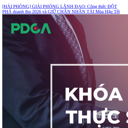
[HẢI PHÒNG] GIẢI PHÓNG LÃNH ĐẠO: Công thức ĐỘT
PHÁ doanh thu 2026 và GIỮ CHÂN NHÂN TÀI Mùa Hậu Tết