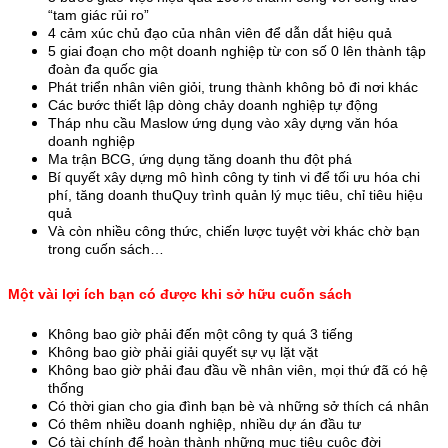
“tam giác rủi ro”
4 cảm xúc chủ đạo của nhân viên để dẫn dắt hiệu quả
5 giai đoạn cho một doanh nghiệp từ con số 0 lên thành tập
đoàn đa quốc gia
Phát triển nhân viên giỏi, trung thành không bỏ đi nơi khác
Các bước thiết lập dòng chảy doanh nghiệp tự động
Tháp nhu cầu Maslow ứng dụng vào xây dựng văn hóa
doanh nghiệp
Ma trận BCG, ứng dụng tăng doanh thu đột phá
Bí quyết xây dựng mô hình công ty tinh vi để tối ưu hóa chi
phí, tăng doanh thuQuy trình quản lý mục tiêu, chỉ tiêu hiệu
quả
Và còn nhiều công thức, chiến lược tuyệt vời khác chờ bạn
trong cuốn sách…
Một vài lợi ích bạn có được khi sở hữu cuốn sách
Không bao giờ phải đến một công ty quá 3 tiếng
Không bao giờ phải giải quyết sự vụ lặt vặt
Không bao giờ phải đau đầu về nhân viên, mọi thứ đã có hệ
thống
Có thời gian cho gia đình bạn bè và những sở thích cá nhân
Có thêm nhiều doanh nghiệp, nhiều dự án đầu tư
Có tài chính để hoàn thành những mục tiêu cuộc đời