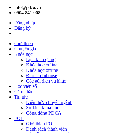
info@pdca.vn
0904.841.068
Đăng nhập
Đăng ký
Giỏ hàng(
0
)
Giới thiệu
Chuyên gia
Khóa học
Lịch khai giảng
Khóa học online
Khóa học offline
Đào tạo Inhouse
Các gói dịch vụ khác
Học viện số
Cảm nhận
Tin tức
Kiến thức chuyên ngành
Sự kiện khóa học
Cộng đồng PDCA
FOH
Giới thiệu FOH
Danh sách thành viên