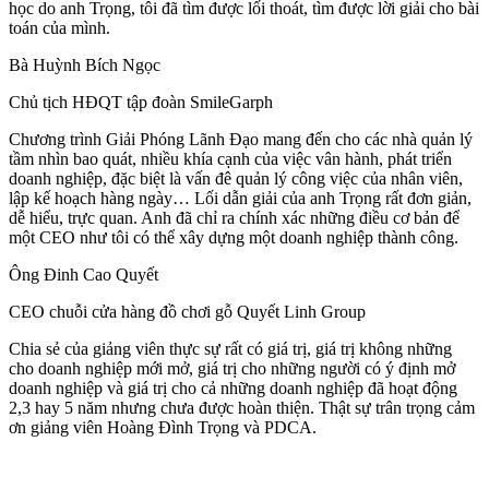
học do anh Trọng, tôi đã tìm được lối thoát, tìm được lời giải cho bài
toán của mình.
Bà Huỳnh Bích Ngọc
Chủ tịch HĐQT tập đoàn SmileGarph
Chương trình Giải Phóng Lãnh Đạo mang đến cho các nhà quản lý
tầm nhìn bao quát, nhiều khía cạnh của việc vân hành, phát triển
doanh nghiệp, đặc biệt là vấn đê quản lý công việc của nhân viên,
lập kế hoạch hàng ngày… Lối dẫn giải của anh Trọng rất đơn giản,
dễ hiểu, trực quan. Anh đã chỉ ra chính xác những điều cơ bản để
một CEO như tôi có thể xây dựng một doanh nghiệp thành công.
Ông Đinh Cao Quyết
CEO chuỗi cửa hàng đồ chơi gỗ Quyết Linh Group
Chia sẻ của giảng viên thực sự rất có giá trị, giá trị không những
cho doanh nghiệp mới mở, giá trị cho những người có ý định mở
doanh nghiệp và giá trị cho cả những doanh nghiệp đã hoạt động
2,3 hay 5 năm nhưng chưa được hoàn thiện. Thật sự trân trọng cảm
ơn giảng viên Hoàng Đình Trọng và PDCA.