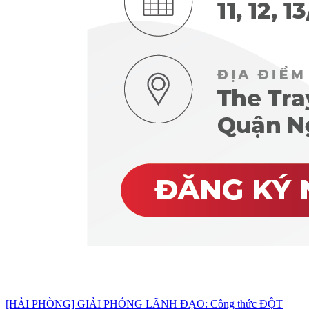
[HẢI PHÒNG] GIẢI PHÓNG LÃNH ĐẠO: Công thức ĐỘT