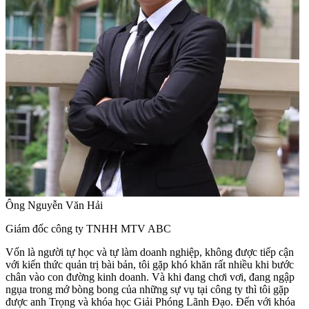
Ông Nguyễn Văn Hải
Giám đốc công ty TNHH MTV ABC
Vốn là người tự học và tự làm doanh nghiệp, không được tiếp cận
với kiến thức quản trị bài bản, tôi gặp khó khăn rất nhiều khi bước
chân vào con đường kinh doanh. Và khi đang chơi vơi, đang ngập
ngụa trong mớ bòng bong của những sự vụ tại công ty thì tôi gặp
được anh Trọng và khóa học Giải Phóng Lãnh Đạo. Đến với khóa