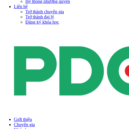
Hệ thống nhượng quyền
Liên hệ
Trở thành chuyên gia
Trở thành đại lý
Đăng ký khóa học
Giới thiệu
Chuyên gia