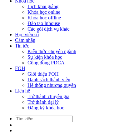
Khóa học
Lịch khai giảng
Khóa học online
Khóa học offline
Đào tạo Inhouse
Các gói dịch vụ khác
Học viện số
Cảm nhận
Tin tức
Kiến thức chuyên ngành
Sự kiện khóa học
Cộng đồng PDCA
FOH
Giới thiệu FOH
Danh sách thành viên
Hệ thống nhượng quyền
Liên hệ
Trở thành chuyên gia
Trở thành đại lý
Đăng ký khóa học