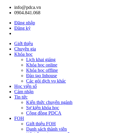
info@pdca.vn
0904.841.068
Đăng nhập
Đăng ký
Giỏ hàng(
0
)
Giới thiệu
Chuyên gia
Khóa học
Lịch khai giảng
Khóa học online
Khóa học offline
Đào tạo Inhouse
Các gói dịch vụ khác
Học viện số
Cảm nhận
Tin tức
Kiến thức chuyên ngành
Sự kiện khóa học
Cộng đồng PDCA
FOH
Giới thiệu FOH
Danh sách thành viên