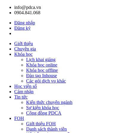
info@pdca.vn
0904.841.068
Đăng nhập
Đăng ký
Giỏ hàng(
0
)
Giới thiệu
Chuyên gia
Khóa học
Lịch khai giảng
Khóa học online
Khóa học offline
Đào tạo Inhouse
Các gói dịch vụ khác
Học viện số
Cảm nhận
Tin tức
Kiến thức chuyên ngành
Sự kiện khóa học
Cộng đồng PDCA
FOH
Giới thiệu FOH
Danh sách thành viên