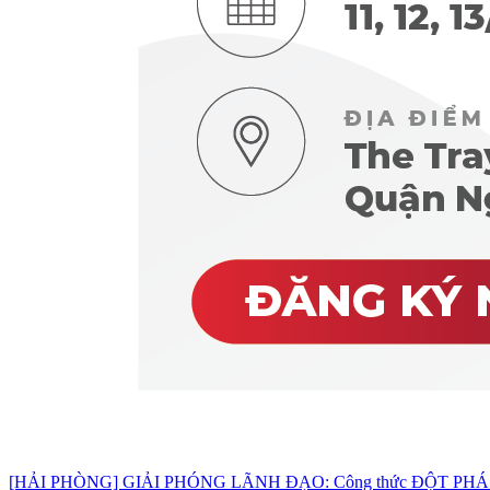
[HẢI PHÒNG] GIẢI PHÓNG LÃNH ĐẠO: Công thức ĐỘT PHÁ d