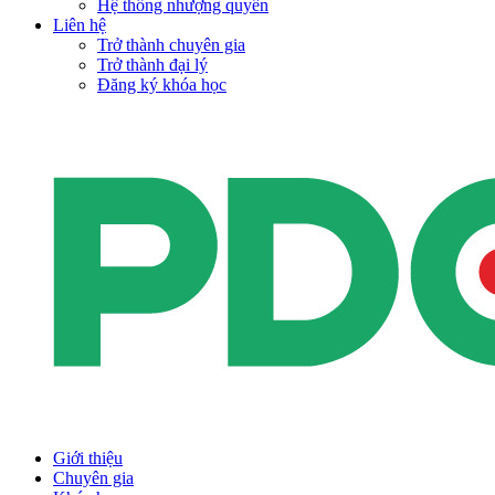
Hệ thống nhượng quyền
Liên hệ
Trở thành chuyên gia
Trở thành đại lý
Đăng ký khóa học
Giới thiệu
Chuyên gia