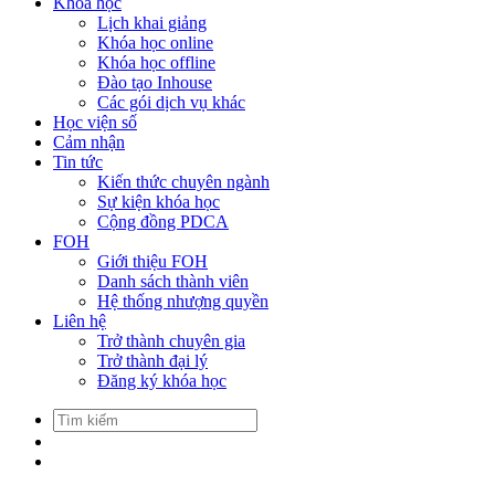
Khóa học
Lịch khai giảng
Khóa học online
Khóa học offline
Đào tạo Inhouse
Các gói dịch vụ khác
Học viện số
Cảm nhận
Tin tức
Kiến thức chuyên ngành
Sự kiện khóa học
Cộng đồng PDCA
FOH
Giới thiệu FOH
Danh sách thành viên
Hệ thống nhượng quyền
Liên hệ
Trở thành chuyên gia
Trở thành đại lý
Đăng ký khóa học