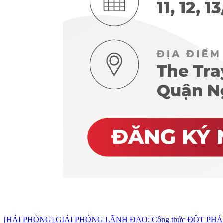
[HẢI PHÒNG] GIẢI PHÓNG LÃNH ĐẠO: Công thức ĐỘT PHÁ d