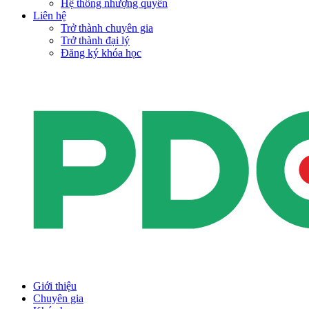
Hệ thống nhượng quyền
Liên hệ
Trở thành chuyên gia
Trở thành đại lý
Đăng ký khóa học
Giới thiệu
Chuyên gia