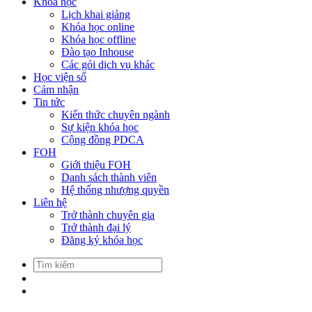
Khóa học
Lịch khai giảng
Khóa học online
Khóa học offline
Đào tạo Inhouse
Các gói dịch vụ khác
Học viện số
Cảm nhận
Tin tức
Kiến thức chuyên ngành
Sự kiện khóa học
Cộng đồng PDCA
FOH
Giới thiệu FOH
Danh sách thành viên
Hệ thống nhượng quyền
Liên hệ
Trở thành chuyên gia
Trở thành đại lý
Đăng ký khóa học