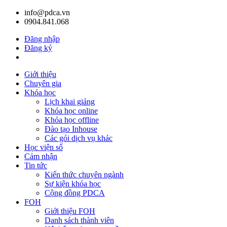
info@pdca.vn
0904.841.068
Đăng nhập
Đăng ký
Giỏ hàng(
0
)
Giới thiệu
Chuyên gia
Khóa học
Lịch khai giảng
Khóa học online
Khóa học offline
Đào tạo Inhouse
Các gói dịch vụ khác
Học viện số
Cảm nhận
Tin tức
Kiến thức chuyên ngành
Sự kiện khóa học
Cộng đồng PDCA
FOH
Giới thiệu FOH
Danh sách thành viên