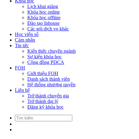
Khóa học
Lịch khai giảng
Khóa học online
Khóa học offline
Đào tạo Inhouse
Các gói dịch vụ khác
Học viện số
Cảm nhận
Tin tức
Kiến thức chuyên ngành
Sự kiện khóa học
Cộng đồng PDCA
FOH
Giới thiệu FOH
Danh sách thành viên
Hệ thống nhượng quyền
Liên hệ
Trở thành chuyên gia
Trở thành đại lý
Đăng ký khóa học