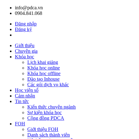
info@pdca.vn
0904.841.068
Đăng nhập
Đăng ký
Giỏ hàng(
0
)
Giới thiệu
Chuyên gia
Khóa học
Lịch khai giảng
Khóa học online
Khóa học offline
Đào tạo Inhouse
Các gói dịch vụ khác
Học viện số
Cảm nhận
Tin tức
Kiến thức chuyên ngành
Sự kiện khóa học
Cộng đồng PDCA
FOH
Giới thiệu FOH
Danh sách thành viên