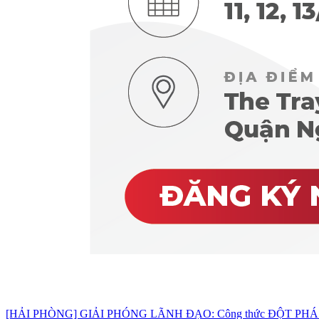
[HẢI PHÒNG] GIẢI PHÓNG LÃNH ĐẠO: Công thức ĐỘT PHÁ d