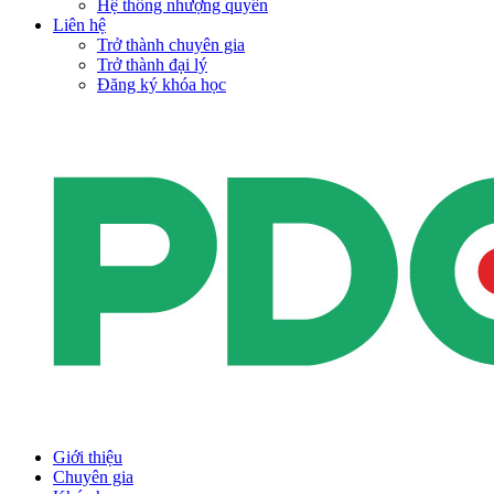
Hệ thống nhượng quyền
Liên hệ
Trở thành chuyên gia
Trở thành đại lý
Đăng ký khóa học
Giới thiệu
Chuyên gia