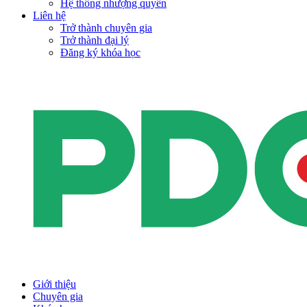
Hệ thống nhượng quyền
Liên hệ
Trở thành chuyên gia
Trở thành đại lý
Đăng ký khóa học
Giới thiệu
Chuyên gia