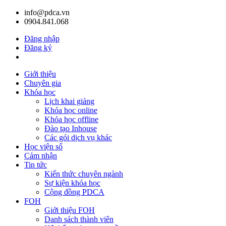
info@pdca.vn
0904.841.068
Đăng nhập
Đăng ký
Giỏ hàng(
0
)
Giới thiệu
Chuyên gia
Khóa học
Lịch khai giảng
Khóa học online
Khóa học offline
Đào tạo Inhouse
Các gói dịch vụ khác
Học viện số
Cảm nhận
Tin tức
Kiến thức chuyên ngành
Sự kiện khóa học
Cộng đồng PDCA
FOH
Giới thiệu FOH
Danh sách thành viên