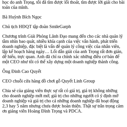
học do anh Trọng, tôi đã tìm được lối thoát, tìm được lời giải cho bài
toán của mình.
Bà Huỳnh Bích Ngọc
Chủ tịch HĐQT tập đoàn SmileGarph
Chương trình Giải Phóng Lãnh Đạo mang đến cho các nhà quản lý
tầm nhìn bao quát, nhiều khía cạnh của việc vân hành, phát triển
doanh nghiệp, đặc biệt là vấn đê quản lý công việc của nhân viên,
lập kế hoạch hàng ngày… Lối dẫn giải của anh Trọng rất đơn giản,
dễ hiểu, trực quan. Anh đã chỉ ra chính xác những điều cơ bản để
một CEO như tôi có thể xây dựng một doanh nghiệp thành công.
Ông Đinh Cao Quyết
CEO chuỗi cửa hàng đồ chơi gỗ Quyết Linh Group
Chia sẻ của giảng viên thực sự rất có giá trị, giá trị không những
cho doanh nghiệp mới mở, giá trị cho những người có ý định mở
doanh nghiệp và giá trị cho cả những doanh nghiệp đã hoạt động
2,3 hay 5 năm nhưng chưa được hoàn thiện. Thật sự trân trọng cảm
ơn giảng viên Hoàng Đình Trọng và PDCA.