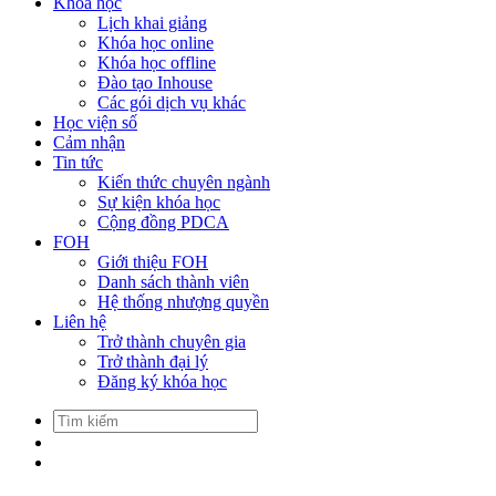
Khóa học
Lịch khai giảng
Khóa học online
Khóa học offline
Đào tạo Inhouse
Các gói dịch vụ khác
Học viện số
Cảm nhận
Tin tức
Kiến thức chuyên ngành
Sự kiện khóa học
Cộng đồng PDCA
FOH
Giới thiệu FOH
Danh sách thành viên
Hệ thống nhượng quyền
Liên hệ
Trở thành chuyên gia
Trở thành đại lý
Đăng ký khóa học