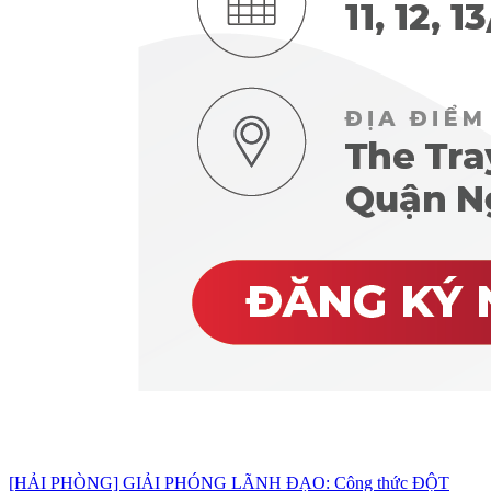
[HẢI PHÒNG] GIẢI PHÓNG LÃNH ĐẠO: Công thức ĐỘT