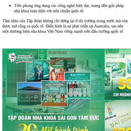
Tiên phong ứng dụng các công nghệ hiện đại, mang đến giải pháp
nha khoa toàn diện với tiêu chuẩn quốc tế.
Tầm nhìn của Tập đoàn không chỉ dừng lại ở thị trường trong nước mà còn
được mở rộng ra quốc tế. Điển hình là sự phát triển tại Australia, tạo nên
một thương hiệu nha khoa Việt Nam vững mạnh trên đấu trường quốc tế.