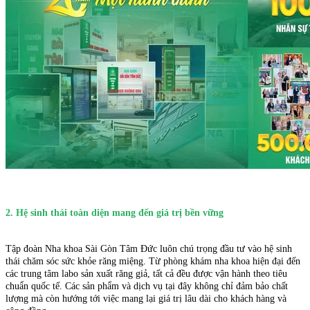
2. Hệ sinh thái toàn diện mang đến giá trị bền vững
Tập đoàn Nha khoa Sài Gòn Tâm Đức luôn chú trọng đầu tư vào hệ sinh
thái chăm sóc sức khỏe răng miệng. Từ phòng khám nha khoa hiện đại đến
các trung tâm labo sản xuất răng giả, tất cả đều được vận hành theo tiêu
chuẩn quốc tế. Các sản phẩm và dịch vụ tại đây không chỉ đảm bảo chất
lượng mà còn hướng tới việc mang lại giá trị lâu dài cho khách hàng và