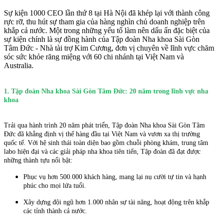
Sự kiện 1000 CEO lần thứ 8 tại Hà Nội đã khép lại với thành công
rực rỡ, thu hút sự tham gia của hàng nghìn chủ doanh nghiệp trên
khắp cả nước. Một trong những yếu tố làm nên dấu ấn đặc biệt của
sự kiện chính là sự đồng hành của Tập đoàn Nha khoa Sài Gòn
Tâm Đức - Nhà tài trợ Kim Cương, đơn vị chuyên về lĩnh vực chăm
sóc sức khỏe răng miệng với 60 chi nhánh tại Việt Nam và
Australia.
1. Tập đoàn Nha khoa Sài Gòn Tâm Đức: 20 năm trong lĩnh vực nha
khoa
Trải qua hành trình 20 năm phát triển, Tập đoàn Nha khoa Sài Gòn Tâm
Đức đã khẳng định vị thế hàng đầu tại Việt Nam và vươn xa thị trường
quốc tế. Với hệ sinh thái toàn diện bao gồm chuỗi phòng khám, trung tâm
labo hiện đại và các giải pháp nha khoa tiên tiến, Tập đoàn đã đạt được
những thành tựu nổi bật:
Phục vụ hơn 500.000 khách hàng, mang lại nụ cười tự tin và hạnh
phúc cho mọi lứa tuổi.
Xây dựng đội ngũ hơn 1.000 nhân sự tài năng, hoạt động trên khắp
các tỉnh thành cả nước.