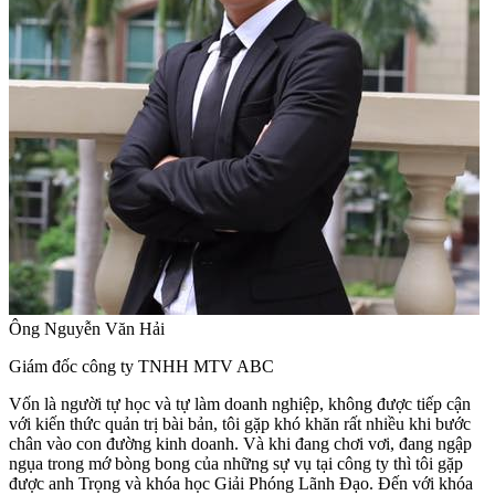
Ông Nguyễn Văn Hải
Giám đốc công ty TNHH MTV ABC
Vốn là người tự học và tự làm doanh nghiệp, không được tiếp cận
với kiến thức quản trị bài bản, tôi gặp khó khăn rất nhiều khi bước
chân vào con đường kinh doanh. Và khi đang chơi vơi, đang ngập
ngụa trong mớ bòng bong của những sự vụ tại công ty thì tôi gặp
được anh Trọng và khóa học Giải Phóng Lãnh Đạo. Đến với khóa