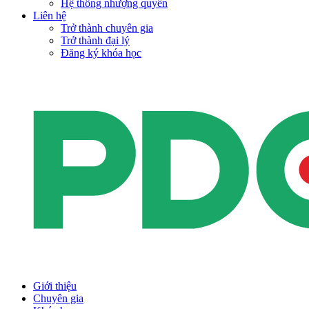
Hệ thống nhượng quyền
Liên hệ
Trở thành chuyên gia
Trở thành đại lý
Đăng ký khóa học
Giới thiệu
Chuyên gia