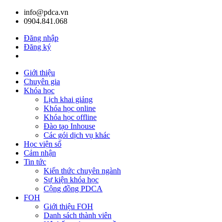
info@pdca.vn
0904.841.068
Đăng nhập
Đăng ký
Giỏ hàng(
0
)
Giới thiệu
Chuyên gia
Khóa học
Lịch khai giảng
Khóa học online
Khóa học offline
Đào tạo Inhouse
Các gói dịch vụ khác
Học viện số
Cảm nhận
Tin tức
Kiến thức chuyên ngành
Sự kiện khóa học
Cộng đồng PDCA
FOH
Giới thiệu FOH
Danh sách thành viên