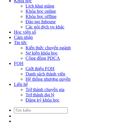
Khóa học
Lịch khai giảng
Khóa học online
Khóa học offline
Đào tạo Inhouse
Các gói dịch vụ khác
Học viện số
Cảm nhận
Tin tức
Kiến thức chuyên ngành
Sự kiện khóa học
Cộng đồng PDCA
FOH
Giới thiệu FOH
Danh sách thành viên
Hệ thống nhượng quyền
Liên hệ
Trở thành chuyên gia
Trở thành đại lý
Đăng ký khóa học