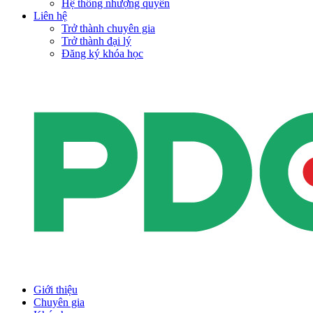
Hệ thống nhượng quyền
Liên hệ
Trở thành chuyên gia
Trở thành đại lý
Đăng ký khóa học
Giới thiệu
Chuyên gia