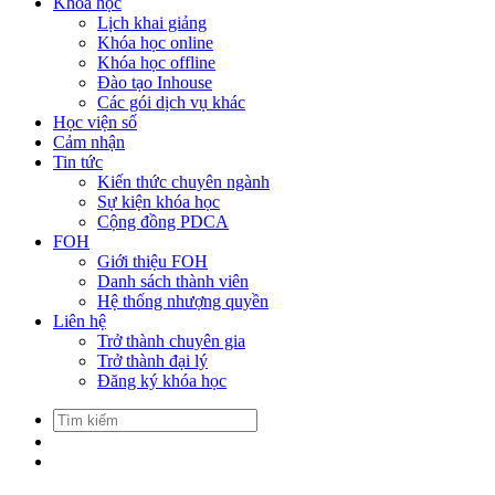
Khóa học
Lịch khai giảng
Khóa học online
Khóa học offline
Đào tạo Inhouse
Các gói dịch vụ khác
Học viện số
Cảm nhận
Tin tức
Kiến thức chuyên ngành
Sự kiện khóa học
Cộng đồng PDCA
FOH
Giới thiệu FOH
Danh sách thành viên
Hệ thống nhượng quyền
Liên hệ
Trở thành chuyên gia
Trở thành đại lý
Đăng ký khóa học