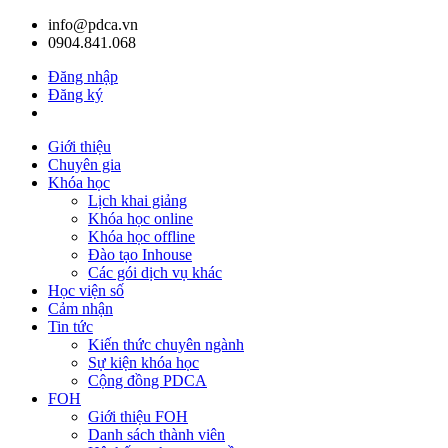
info@pdca.vn
0904.841.068
Đăng nhập
Đăng ký
Giỏ hàng(
0
)
Giới thiệu
Chuyên gia
Khóa học
Lịch khai giảng
Khóa học online
Khóa học offline
Đào tạo Inhouse
Các gói dịch vụ khác
Học viện số
Cảm nhận
Tin tức
Kiến thức chuyên ngành
Sự kiện khóa học
Cộng đồng PDCA
FOH
Giới thiệu FOH
Danh sách thành viên