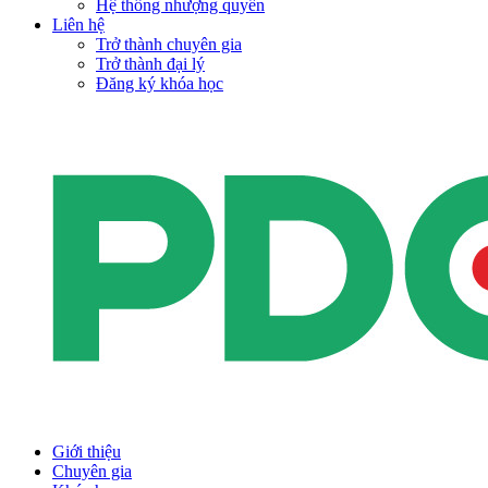
Hệ thống nhượng quyền
Liên hệ
Trở thành chuyên gia
Trở thành đại lý
Đăng ký khóa học
Giới thiệu
Chuyên gia