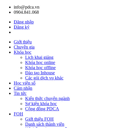
info@pdca.vn
0904.841.068
Đăng nhập
Đăng ký
Giỏ hàng(
0
)
Giới thiệu
Chuyên gia
Khóa học
Lịch khai giảng
Khóa học online
Khóa học offline
Đào tạo Inhouse
Các gói dịch vụ khác
Học viện số
Cảm nhận
Tin tức
Kiến thức chuyên ngành
Sự kiện khóa học
Cộng đồng PDCA
FOH
Giới thiệu FOH
Danh sách thành viên