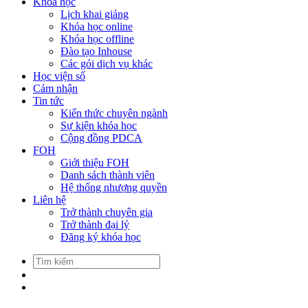
Khóa học
Lịch khai giảng
Khóa học online
Khóa học offline
Đào tạo Inhouse
Các gói dịch vụ khác
Học viện số
Cảm nhận
Tin tức
Kiến thức chuyên ngành
Sự kiện khóa học
Cộng đồng PDCA
FOH
Giới thiệu FOH
Danh sách thành viên
Hệ thống nhượng quyền
Liên hệ
Trở thành chuyên gia
Trở thành đại lý
Đăng ký khóa học