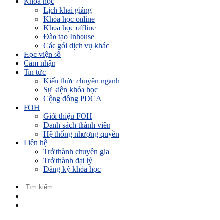
Khóa học
Lịch khai giảng
Khóa học online
Khóa học offline
Đào tạo Inhouse
Các gói dịch vụ khác
Học viện số
Cảm nhận
Tin tức
Kiến thức chuyên ngành
Sự kiện khóa học
Cộng đồng PDCA
FOH
Giới thiệu FOH
Danh sách thành viên
Hệ thống nhượng quyền
Liên hệ
Trở thành chuyên gia
Trở thành đại lý
Đăng ký khóa học