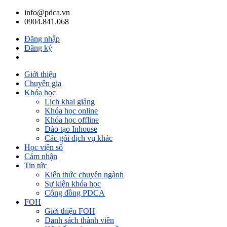
info@pdca.vn
0904.841.068
Đăng nhập
Đăng ký
Giỏ hàng(
0
)
Giới thiệu
Chuyên gia
Khóa học
Lịch khai giảng
Khóa học online
Khóa học offline
Đào tạo Inhouse
Các gói dịch vụ khác
Học viện số
Cảm nhận
Tin tức
Kiến thức chuyên ngành
Sự kiện khóa học
Cộng đồng PDCA
FOH
Giới thiệu FOH
Danh sách thành viên